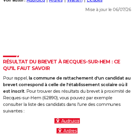
Voir aussi :
Audruicq
Ardres
Watten
Licques
City break
Voyage de noces
Climat
Destinations
Voyage nature
Forum
+
PHOTO
Mise à jour le 06/07/26
GUIDES D'ACHAT
BONS PLANS
CARTE DE VOEUX
Carte Bonne année
Carte Pâques
Carte de Noël
Carte Saint-Valentin
Carte d'anniversaire
DICTIONNAIRE
RÉSULTAT DU BREVET À RECQUES-SUR-HEM : CE
Biographies
Expressions
Dictionnaire
Citations
Proverbes
QU'IL FAUT SAVOIR
PROGRAMME TV
Pour rappel,
la commune de rattachement d'un candidat au
COPAINS D'AVANT
brevet correspond à celle de l'établissement scolaire où il
Se connecter
Collèges
Universités
Service militaire
S'inscrire
Lycées
Primaires
Entreprises
Avis de recherche
est inscrit
. Pour trouver des résultats du brevet à proximité de
AVIS DE DÉCÈS
Recques-sur-Hem (62890), vous pouvez par exemple
consulter la liste des candidats dans l'une des communes
FORUM
suivantes :
Lifestyle
Sport
Television
Cinema
Bricolage
Culture
Auto
Voyage
Audruicq
Ardres