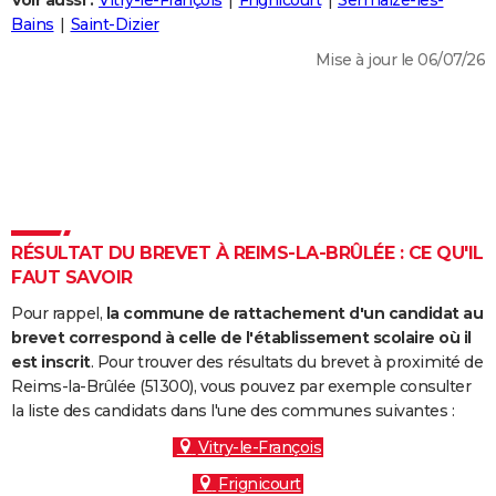
Voir aussi :
Vitry-le-François
Frignicourt
Sermaize-les-
City break
Voyage de noces
Climat
Destinations
Voyage nature
Forum
+
Bains
Saint-Dizier
PHOTO
Mise à jour le 06/07/26
GUIDES D'ACHAT
BONS PLANS
CARTE DE VOEUX
Carte Bonne année
Carte Pâques
Carte de Noël
Carte Saint-Valentin
Carte d'anniversaire
DICTIONNAIRE
Biographies
Expressions
Dictionnaire
Citations
Proverbes
RÉSULTAT DU BREVET À REIMS-LA-BRÛLÉE : CE QU'IL
PROGRAMME TV
FAUT SAVOIR
COPAINS D'AVANT
Pour rappel,
la commune de rattachement d'un candidat au
Se connecter
Collèges
Universités
Service militaire
S'inscrire
Lycées
Primaires
Entreprises
Avis de recherche
brevet correspond à celle de l'établissement scolaire où il
AVIS DE DÉCÈS
est inscrit
. Pour trouver des résultats du brevet à proximité de
Reims-la-Brûlée (51300), vous pouvez par exemple consulter
FORUM
la liste des candidats dans l'une des communes suivantes :
Lifestyle
Sport
Television
Cinema
Bricolage
Culture
Auto
Voyage
Vitry-le-François
Frignicourt