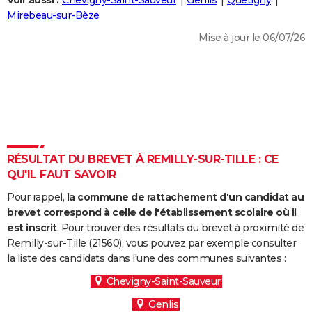
Voir aussi :
Chevigny-Saint-Sauveur
Genlis
Quetigny
City break
Voyage de noces
Climat
Destinations
Voyage nature
Forum
+
Mirebeau-sur-Bèze
PHOTO
Mise à jour le 06/07/26
GUIDES D'ACHAT
BONS PLANS
CARTE DE VOEUX
Carte Bonne année
Carte Pâques
Carte de Noël
Carte Saint-Valentin
Carte d'anniversaire
DICTIONNAIRE
Biographies
Expressions
Dictionnaire
Citations
Proverbes
RÉSULTAT DU BREVET À REMILLY-SUR-TILLE : CE
PROGRAMME TV
QU'IL FAUT SAVOIR
COPAINS D'AVANT
Pour rappel,
la commune de rattachement d'un candidat au
Se connecter
Collèges
Universités
Service militaire
S'inscrire
Lycées
Primaires
Entreprises
Avis de recherche
brevet correspond à celle de l'établissement scolaire où il
AVIS DE DÉCÈS
est inscrit
. Pour trouver des résultats du brevet à proximité de
Remilly-sur-Tille (21560), vous pouvez par exemple consulter
FORUM
la liste des candidats dans l'une des communes suivantes :
Lifestyle
Sport
Television
Cinema
Bricolage
Culture
Auto
Voyage
Chevigny-Saint-Sauveur
Genlis