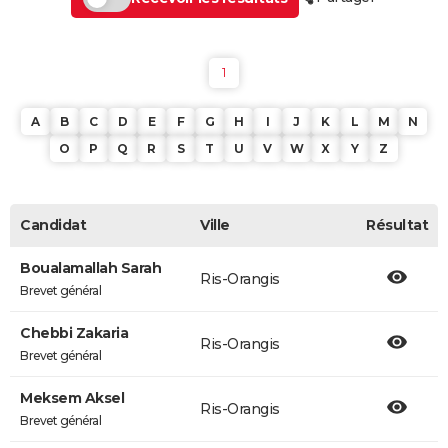
1
A
B
C
D
E
F
G
H
I
J
K
L
M
N
O
P
Q
R
S
T
U
V
W
X
Y
Z
Candidat
Ville
Résultat
Boualamallah Sarah
Ris-Orangis
Brevet général
Chebbi Zakaria
Ris-Orangis
Brevet général
Meksem Aksel
Ris-Orangis
Brevet général