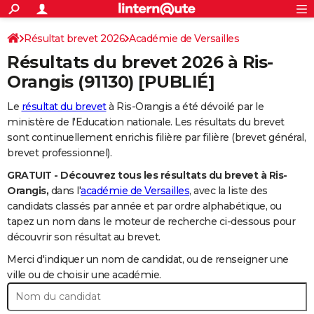
ACTUALITÉS
Connexion
S'inscrire
Résultat brevet 2026
Académie de Versailles
Rechercher
Société
Education
Villes
Politique
Faits Divers
Monde
+
SPORT
Résultats du brevet 2026 à
Ris-
Football
Cyclisme
Forum
Coupe du monde 2026
Tennis
Rugby
CULTURE
Orangis
(91130) [PUBLIÉ]
TNT
Cinéma
Musique
Programme TV
Streaming
Sorties cinéma
+
FINANCE
Le
résultat du brevet
à Ris-Orangis a été dévoilé par le
ministère de l'Education nationale. Les résultats du brevet
Impôts
Immobilier
Banque
Crédit
Retraite
Epargne
Risques naturels par ville
Assurance
AUTO
sont continuellement enrichis filière par filière (brevet général,
brevet professionnel).
Réserver un essai
Berlines
Forum auto
Essais
Citadines
SUV
+
HIGH-TECH
GRATUIT - Découvrez tous les résultats du brevet à Ris-
Meilleur smartphone
Ordinateurs
Guide high-tech
Mobiles
Internet
Jeux vidéo
+
BRICOLAGE
Orangis,
dans l'
académie de Versailles
, avec la liste des
candidats classés par année et par ordre alphabétique, ou
Aménagement intérieur
Cuisine
Jardinage
+
Forum
Extérieur
Salle de bains
Rangement
WEEK-END
tapez un nom dans le moteur de recherche ci-dessous pour
découvrir son résultat au brevet.
Escapades
Expositions
Week-end nature
Guides de France
Patrimoine
Musées
+
LIFESTYLE
Merci d'indiquer un nom de candidat, ou de renseigner une
Bien-être
Mode
+
Art de vivre
Loisirs
Modes de vie
ville ou de choisir une académie.
SANTE
Guide de la santé
Médicaments
+
Alimentation
Maladies
Sommeil
VOYAGE