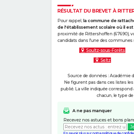
RÉSULTAT DU BREVET À RITTER
Pour rappel,
la commune de rattache
de l'établissement scolaire où il est 
proximité de Rittershoffen (67690), v
candidats dans l'une des communes s
Soultz-sous-Forêts
Seltz
Source de données : Académie de
Ne figurent pas dans ces listes les
publié. La ville indiquée correspond 
chacun, le type de 
A ne pas manquer
Recevez nos astuces et bons plans
J
En savoir plus sur notre politique de confiden