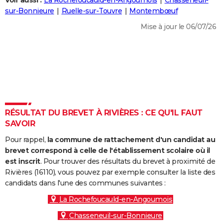
Voir aussi :
La Rochefoucauld-en-Angoumois
Chasseneuil-
City break
Voyage de noces
Climat
Destinations
Voyage nature
Forum
+
sur-Bonnieure
Ruelle-sur-Touvre
Montembœuf
PHOTO
Mise à jour le 06/07/26
GUIDES D'ACHAT
BONS PLANS
CARTE DE VOEUX
Carte Bonne année
Carte Pâques
Carte de Noël
Carte Saint-Valentin
Carte d'anniversaire
DICTIONNAIRE
Biographies
Expressions
Dictionnaire
Citations
Proverbes
RÉSULTAT DU BREVET À RIVIÈRES : CE QU'IL FAUT
PROGRAMME TV
SAVOIR
COPAINS D'AVANT
Pour rappel,
la commune de rattachement d'un candidat au
Se connecter
Collèges
Universités
Service militaire
S'inscrire
Lycées
Primaires
Entreprises
Avis de recherche
brevet correspond à celle de l'établissement scolaire où il
AVIS DE DÉCÈS
est inscrit
. Pour trouver des résultats du brevet à proximité de
Rivières (16110), vous pouvez par exemple consulter la liste des
FORUM
candidats dans l'une des communes suivantes :
Lifestyle
Sport
Television
Cinema
Bricolage
Culture
Auto
Voyage
La Rochefoucauld-en-Angoumois
Chasseneuil-sur-Bonnieure