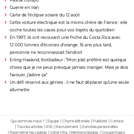
Guerre en Iran
Carte de l'éclipse solaire du 12 août
Cette voiture électrique est la moins chère de France : elle
coche toutes les cases pour vos trajets du quotidien
En 1997, ils ont recouvert une friche du Costa Rica avec
12 000 tonnes d'écorces d'orange. 16 ans plus tard,
personne ne reconnaissait l'endroit
Erling Haaland, footballeur : "Mon plat préféré est quelque
chose que je ne peux presque jamais manger. Mais je dois
l'avouer, j'adore ça"
Un défi réservé aux génies : il ne faut déplacer qu'une seule
allumette
Qui sommes-nous ?
Equipe
Charte éditoriale
Publicité
Contact
Tous les articles
RSS
Recrutement
Données personnelles
Paramétrer les cookies
Gérer Utiq
Mentions légales
Groupe Figaro