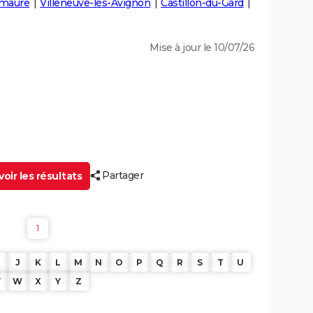
maure
Villeneuve-lès-Avignon
Castillon-du-Gard
Mise à jour le 10/07/26
Partager
oir les résultats
1
J
K
L
M
N
O
P
Q
R
S
T
U
V
W
X
Y
Z