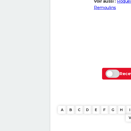
Voir aussi :
Roque
Remoulins
Recev
A
B
C
D
E
F
G
H
I