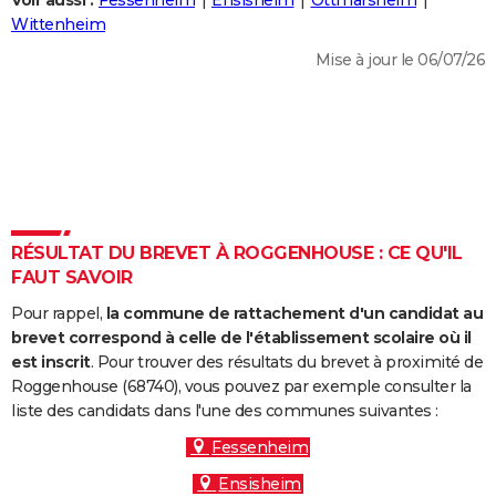
Voir aussi :
Fessenheim
Ensisheim
Ottmarsheim
City break
Voyage de noces
Climat
Destinations
Voyage nature
Forum
+
Wittenheim
PHOTO
Mise à jour le 06/07/26
GUIDES D'ACHAT
BONS PLANS
CARTE DE VOEUX
Carte Bonne année
Carte Pâques
Carte de Noël
Carte Saint-Valentin
Carte d'anniversaire
DICTIONNAIRE
Biographies
Expressions
Dictionnaire
Citations
Proverbes
RÉSULTAT DU BREVET À ROGGENHOUSE : CE QU'IL
PROGRAMME TV
FAUT SAVOIR
COPAINS D'AVANT
Pour rappel,
la commune de rattachement d'un candidat au
Se connecter
Collèges
Universités
Service militaire
S'inscrire
Lycées
Primaires
Entreprises
Avis de recherche
brevet correspond à celle de l'établissement scolaire où il
AVIS DE DÉCÈS
est inscrit
. Pour trouver des résultats du brevet à proximité de
Roggenhouse (68740), vous pouvez par exemple consulter la
FORUM
liste des candidats dans l'une des communes suivantes :
Lifestyle
Sport
Television
Cinema
Bricolage
Culture
Auto
Voyage
Fessenheim
Ensisheim