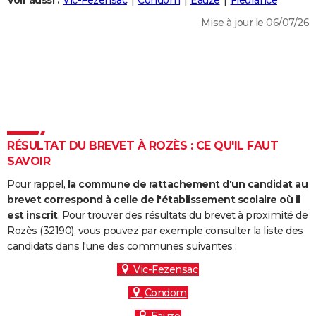
Voir aussi :
Vic-Fezensac
Condom
Eauze
Fleurance
City break
Voyage de noces
Climat
Destinations
Voyage nature
Forum
+
PHOTO
Mise à jour le 06/07/26
GUIDES D'ACHAT
BONS PLANS
CARTE DE VOEUX
Carte Bonne année
Carte Pâques
Carte de Noël
Carte Saint-Valentin
Carte d'anniversaire
DICTIONNAIRE
RÉSULTAT DU BREVET À ROZÈS : CE QU'IL FAUT
Biographies
Expressions
Dictionnaire
Citations
Proverbes
SAVOIR
PROGRAMME TV
Pour rappel,
la commune de rattachement d'un candidat au
COPAINS D'AVANT
brevet correspond à celle de l'établissement scolaire où il
Se connecter
Collèges
Universités
Service militaire
S'inscrire
Lycées
Primaires
Entreprises
Avis de recherche
est inscrit
. Pour trouver des résultats du brevet à proximité de
AVIS DE DÉCÈS
Rozès (32190), vous pouvez par exemple consulter la liste des
candidats dans l'une des communes suivantes :
FORUM
Vic-Fezensac
Lifestyle
Sport
Television
Cinema
Bricolage
Culture
Auto
Voyage
Condom