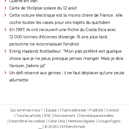
Guerre en Iran
Carte de l'éclipse solaire du 12 août
Cette voiture électrique est la moins chère de France : elle
coche toutes les cases pour vos trajets du quotidien
En 1997, ils ont recouvert une friche du Costa Rica avec
12 000 tonnes d'écorces d'orange. 16 ans plus tard,
personne ne reconnaissait l'endroit
Erling Haaland, footballeur : "Mon plat préféré est quelque
chose que je ne peux presque jamais manger. Mais je dois
l'avouer, j'adore ça"
Un défi réservé aux génies : il ne faut déplacer qu'une seule
allumette
Qui sommes-nous ?
Equipe
Charte éditoriale
Publicité
Contact
Tous les articles
RSS
Recrutement
Données personnelles
Paramétrer les cookies
Gérer Utiq
Mentions légales
Groupe Figaro
© 2026 CCM Benchmark