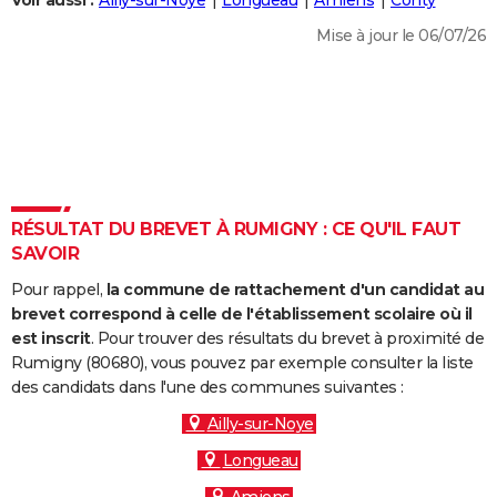
Voir aussi :
Ailly-sur-Noye
Longueau
Amiens
Conty
City break
Voyage de noces
Climat
Destinations
Voyage nature
Forum
+
PHOTO
Mise à jour le 06/07/26
GUIDES D'ACHAT
BONS PLANS
CARTE DE VOEUX
Carte Bonne année
Carte Pâques
Carte de Noël
Carte Saint-Valentin
Carte d'anniversaire
DICTIONNAIRE
RÉSULTAT DU BREVET À RUMIGNY : CE QU'IL FAUT
Biographies
Expressions
Dictionnaire
Citations
Proverbes
SAVOIR
PROGRAMME TV
Pour rappel,
la commune de rattachement d'un candidat au
COPAINS D'AVANT
brevet correspond à celle de l'établissement scolaire où il
Se connecter
Collèges
Universités
Service militaire
S'inscrire
Lycées
Primaires
Entreprises
Avis de recherche
est inscrit
. Pour trouver des résultats du brevet à proximité de
AVIS DE DÉCÈS
Rumigny (80680), vous pouvez par exemple consulter la liste
des candidats dans l'une des communes suivantes :
FORUM
Ailly-sur-Noye
Lifestyle
Sport
Television
Cinema
Bricolage
Culture
Auto
Voyage
Longueau