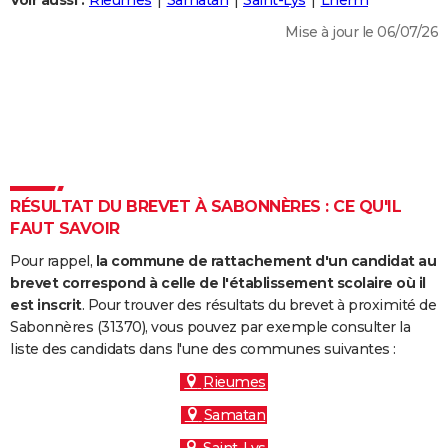
Voir aussi :
Rieumes
Samatan
Saint-Lys
Lherm
City break
Voyage de noces
Climat
Destinations
Voyage nature
Forum
+
PHOTO
Mise à jour le 06/07/26
GUIDES D'ACHAT
BONS PLANS
CARTE DE VOEUX
Carte Bonne année
Carte Pâques
Carte de Noël
Carte Saint-Valentin
Carte d'anniversaire
DICTIONNAIRE
RÉSULTAT DU BREVET À SABONNÈRES : CE QU'IL
Biographies
Expressions
Dictionnaire
Citations
Proverbes
FAUT SAVOIR
PROGRAMME TV
Pour rappel,
la commune de rattachement d'un candidat au
COPAINS D'AVANT
brevet correspond à celle de l'établissement scolaire où il
Se connecter
Collèges
Universités
Service militaire
S'inscrire
Lycées
Primaires
Entreprises
Avis de recherche
est inscrit
. Pour trouver des résultats du brevet à proximité de
AVIS DE DÉCÈS
Sabonnères (31370), vous pouvez par exemple consulter la
liste des candidats dans l'une des communes suivantes :
FORUM
Rieumes
Lifestyle
Sport
Television
Cinema
Bricolage
Culture
Auto
Voyage
Samatan