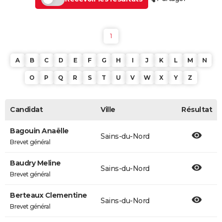
1
A
B
C
D
E
F
G
H
I
J
K
L
M
N
O
P
Q
R
S
T
U
V
W
X
Y
Z
Candidat
Ville
Résultat
Bagouin Anaëlle
Sains-du-Nord
Brevet général
Baudry Meline
Sains-du-Nord
Brevet général
Berteaux Clementine
Sains-du-Nord
Brevet général