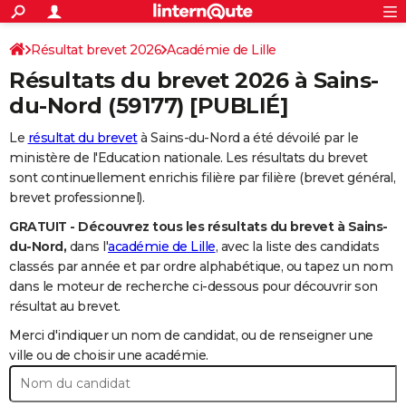
ACTUALITÉS
Connexion
S'inscrire
Résultat brevet 2026
Académie de Lille
Rechercher
Société
Education
Villes
Politique
Faits Divers
Monde
+
SPORT
Résultats du brevet 2026 à
Sains-
Football
Cyclisme
Forum
Coupe du monde 2026
Tennis
Rugby
CULTURE
du-Nord
(59177) [PUBLIÉ]
TNT
Cinéma
Musique
Programme TV
Streaming
Sorties cinéma
+
FINANCE
Le
résultat du brevet
à Sains-du-Nord a été dévoilé par le
ministère de l'Education nationale. Les résultats du brevet
Impôts
Immobilier
Banque
Crédit
Retraite
Epargne
Risques naturels par ville
Assurance
AUTO
sont continuellement enrichis filière par filière (brevet général,
brevet professionnel).
Réserver un essai
Berlines
Forum auto
Essais
Citadines
SUV
+
HIGH-TECH
GRATUIT - Découvrez tous les résultats du brevet à Sains-
Meilleur smartphone
Ordinateurs
Guide high-tech
Mobiles
Internet
Jeux vidéo
+
BRICOLAGE
du-Nord,
dans l'
académie de Lille
, avec la liste des candidats
classés par année et par ordre alphabétique, ou tapez un nom
Aménagement intérieur
Cuisine
Jardinage
+
Forum
Extérieur
Salle de bains
Rangement
WEEK-END
dans le moteur de recherche ci-dessous pour découvrir son
résultat au brevet.
Escapades
Expositions
Week-end nature
Guides de France
Patrimoine
Musées
+
LIFESTYLE
Merci d'indiquer un nom de candidat, ou de renseigner une
Bien-être
Mode
+
Art de vivre
Loisirs
Modes de vie
ville ou de choisir une académie.
SANTE
Guide de la santé
Médicaments
+
Alimentation
Maladies
Sommeil
VOYAGE