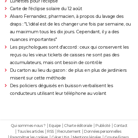
Lunettes pour l'éclipse
Carte de l'éclipse solaire du 12 août
Alvaro Fernandez, pharmacien, à propos du lavage des
draps : "L'idéal est de les changer une fois par semaine, ou
au maximum tous les dix jours. Cependant, il y a des
nuances importantes"
Les psychologues sont d'accord : ceux qui conservent les
reçus ou les vieux tickets de caisses ne sont pas des
accumulateurs, mais ont besoin de contrôle
Du carton au lieu du gazon : de plus en plus de jardiniers
misent sur cette méthode
Des policiers déguisés en buisson verbalisent les
conducteurs utilisant leur téléphone au volant
Qui sommes-nous ?
Equipe
Charte éditoriale
Publicité
Contact
Tous les articles
RSS
Recrutement
Données personnelles
Paramétrer les cookies
Gérer Utiq
Mentions légales
Groupe Figaro