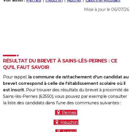
Voir aussi :
Pernes
Heuchin
Auchel
Calonne-Ricouart
City break
Voyage de noces
Climat
Destinations
Voyage nature
Forum
+
PHOTO
Mise à jour le 06/07/26
GUIDES D'ACHAT
BONS PLANS
CARTE DE VOEUX
Carte Bonne année
Carte Pâques
Carte de Noël
Carte Saint-Valentin
Carte d'anniversaire
DICTIONNAIRE
RÉSULTAT DU BREVET À SAINS-LÈS-PERNES : CE
Biographies
Expressions
Dictionnaire
Citations
Proverbes
QU'IL FAUT SAVOIR
PROGRAMME TV
Pour rappel,
la commune de rattachement d'un candidat au
COPAINS D'AVANT
brevet correspond à celle de l'établissement scolaire où il
Se connecter
Collèges
Universités
Service militaire
S'inscrire
Lycées
Primaires
Entreprises
Avis de recherche
est inscrit
. Pour trouver des résultats du brevet à proximité de
AVIS DE DÉCÈS
Sains-lès-Pernes (62550), vous pouvez par exemple consulter
la liste des candidats dans l'une des communes suivantes :
FORUM
Pernes
Lifestyle
Sport
Television
Cinema
Bricolage
Culture
Auto
Voyage
Heuchin