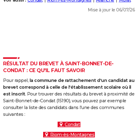
Voir aussi :
Condat
Riom-ès-Montagnes
Allanche
Murat
City break
Voyage de noces
Climat
Destinations
Voyage nature
Forum
+
PHOTO
Mise à jour le 06/07/26
GUIDES D'ACHAT
BONS PLANS
CARTE DE VOEUX
Carte Bonne année
Carte Pâques
Carte de Noël
Carte Saint-Valentin
Carte d'anniversaire
DICTIONNAIRE
RÉSULTAT DU BREVET À SAINT-BONNET-DE-
Biographies
Expressions
Dictionnaire
Citations
Proverbes
CONDAT : CE QU'IL FAUT SAVOIR
PROGRAMME TV
Pour rappel,
la commune de rattachement d'un candidat au
COPAINS D'AVANT
brevet correspond à celle de l'établissement scolaire où il
Se connecter
Collèges
Universités
Service militaire
S'inscrire
Lycées
Primaires
Entreprises
Avis de recherche
est inscrit
. Pour trouver des résultats du brevet à proximité de
AVIS DE DÉCÈS
Saint-Bonnet-de-Condat (15190), vous pouvez par exemple
consulter la liste des candidats dans l'une des communes
FORUM
suivantes :
Lifestyle
Sport
Television
Cinema
Bricolage
Culture
Auto
Voyage
Condat
Riom-ès-Montagnes