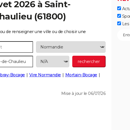
vet 2026 à
Saint-
Actu
haulieu
(61800)
Spo
Les 
ou de renseigner une ville ou de choisir une
bray-Bocage
Vire Normandie
Mortain-Bocage
Mise à jour le 06/07/26