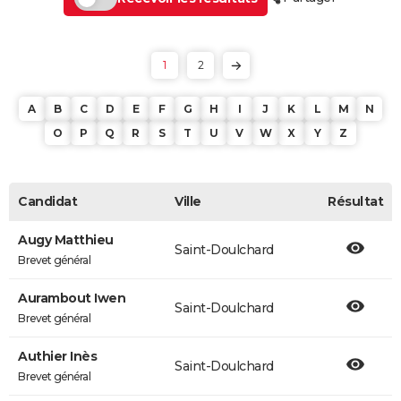
1
2
A
B
C
D
E
F
G
H
I
J
K
L
M
N
O
P
Q
R
S
T
U
V
W
X
Y
Z
Candidat
Ville
Résultat
Augy Matthieu
Saint-Doulchard
Brevet général
Aurambout Iwen
Saint-Doulchard
Brevet général
Authier Inès
Saint-Doulchard
Brevet général