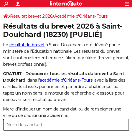
ACTUALITÉS
Connexion
S'inscrire
Résultat brevet 2026
Académie d'Orléans-Tours
Rechercher
Société
Education
Villes
Politique
Faits Divers
Monde
+
SPORT
Résultats du brevet 2026 à
Saint-
Football
Cyclisme
Forum
Coupe du monde 2026
Tennis
Rugby
CULTURE
Doulchard
(18230) [PUBLIÉ]
TNT
Cinéma
Musique
Programme TV
Streaming
Sorties cinéma
+
FINANCE
Le
résultat du brevet
à Saint-Doulchard a été dévoilé par le
ministère de l'Education nationale. Les résultats du brevet
Impôts
Immobilier
Banque
Crédit
Retraite
Epargne
Risques naturels par ville
Assurance
AUTO
sont continuellement enrichis filière par filière (brevet général,
brevet professionnel).
Réserver un essai
Berlines
Forum auto
Essais
Citadines
SUV
+
HIGH-TECH
GRATUIT - Découvrez tous les résultats du brevet à Saint-
Meilleur smartphone
Ordinateurs
Guide high-tech
Mobiles
Internet
Jeux vidéo
+
BRICOLAGE
Doulchard,
dans l'
académie d'Orléans-Tours
, avec la liste des
candidats classés par année et par ordre alphabétique, ou
Aménagement intérieur
Cuisine
Jardinage
+
Forum
Extérieur
Salle de bains
Rangement
WEEK-END
tapez un nom dans le moteur de recherche ci-dessous pour
découvrir son résultat au brevet.
Escapades
Expositions
Week-end nature
Guides de France
Patrimoine
Musées
+
LIFESTYLE
Merci d'indiquer un nom de candidat, ou de renseigner une
Bien-être
Mode
+
Art de vivre
Loisirs
Modes de vie
ville ou de choisir une académie.
SANTE
Guide de la santé
Médicaments
+
Alimentation
Maladies
Sommeil
VOYAGE