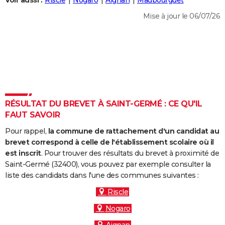
Voir aussi :
Riscle
Nogaro
Aignan
Maubourguet
City break
Voyage de noces
Climat
Destinations
Voyage nature
Forum
+
PHOTO
Mise à jour le 06/07/26
GUIDES D'ACHAT
BONS PLANS
CARTE DE VOEUX
Carte Bonne année
Carte Pâques
Carte de Noël
Carte Saint-Valentin
Carte d'anniversaire
DICTIONNAIRE
RÉSULTAT DU BREVET À SAINT-GERMÉ : CE QU'IL
Biographies
Expressions
Dictionnaire
Citations
Proverbes
FAUT SAVOIR
PROGRAMME TV
Pour rappel,
la commune de rattachement d'un candidat au
COPAINS D'AVANT
brevet correspond à celle de l'établissement scolaire où il
Se connecter
Collèges
Universités
Service militaire
S'inscrire
Lycées
Primaires
Entreprises
Avis de recherche
est inscrit
. Pour trouver des résultats du brevet à proximité de
AVIS DE DÉCÈS
Saint-Germé (32400), vous pouvez par exemple consulter la
liste des candidats dans l'une des communes suivantes :
FORUM
Riscle
Lifestyle
Sport
Television
Cinema
Bricolage
Culture
Auto
Voyage
Nogaro