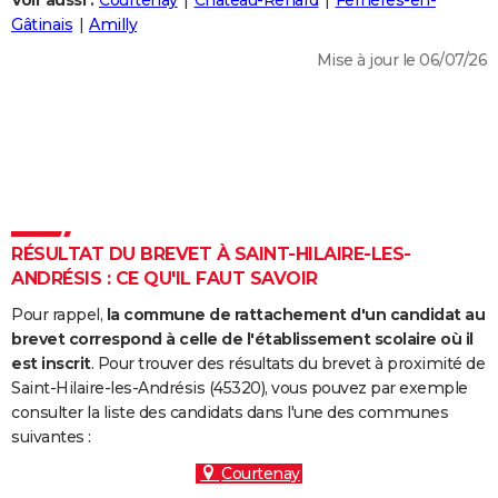
Voir aussi :
Courtenay
Château-Renard
Ferrières-en-
City break
Voyage de noces
Climat
Destinations
Voyage nature
Forum
+
Gâtinais
Amilly
PHOTO
Mise à jour le 06/07/26
GUIDES D'ACHAT
BONS PLANS
CARTE DE VOEUX
Carte Bonne année
Carte Pâques
Carte de Noël
Carte Saint-Valentin
Carte d'anniversaire
DICTIONNAIRE
Biographies
Expressions
Dictionnaire
Citations
Proverbes
RÉSULTAT DU BREVET À SAINT-HILAIRE-LES-
PROGRAMME TV
ANDRÉSIS : CE QU'IL FAUT SAVOIR
COPAINS D'AVANT
Pour rappel,
la commune de rattachement d'un candidat au
Se connecter
Collèges
Universités
Service militaire
S'inscrire
Lycées
Primaires
Entreprises
Avis de recherche
brevet correspond à celle de l'établissement scolaire où il
AVIS DE DÉCÈS
est inscrit
. Pour trouver des résultats du brevet à proximité de
Saint-Hilaire-les-Andrésis (45320), vous pouvez par exemple
FORUM
consulter la liste des candidats dans l'une des communes
Lifestyle
Sport
Television
Cinema
Bricolage
Culture
Auto
Voyage
suivantes :
Courtenay