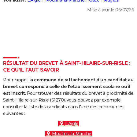
Voir aussi :
L'Aigle
Moulins-la-Marche
Gacé
Rugles
City break
Voyage de noces
Climat
Destinations
Voyage nature
Forum
+
PHOTO
Mise à jour le 06/07/26
GUIDES D'ACHAT
BONS PLANS
CARTE DE VOEUX
Carte Bonne année
Carte Pâques
Carte de Noël
Carte Saint-Valentin
Carte d'anniversaire
DICTIONNAIRE
RÉSULTAT DU BREVET À SAINT-HILAIRE-SUR-RISLE :
Biographies
Expressions
Dictionnaire
Citations
Proverbes
CE QU'IL FAUT SAVOIR
PROGRAMME TV
Pour rappel,
la commune de rattachement d'un candidat au
COPAINS D'AVANT
brevet correspond à celle de l'établissement scolaire où il
Se connecter
Collèges
Universités
Service militaire
S'inscrire
Lycées
Primaires
Entreprises
Avis de recherche
est inscrit
. Pour trouver des résultats du brevet à proximité de
AVIS DE DÉCÈS
Saint-Hilaire-sur-Risle (61270), vous pouvez par exemple
consulter la liste des candidats dans l'une des communes
FORUM
suivantes :
Lifestyle
Sport
Television
Cinema
Bricolage
Culture
Auto
Voyage
L'Aigle
Moulins-la-Marche