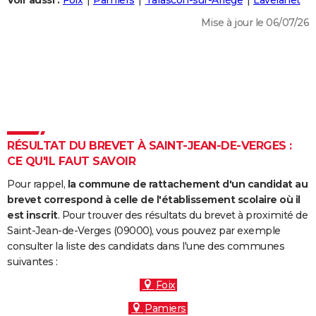
Voir aussi :
Foix
Pamiers
Tarascon-sur-Ariège
Lavelanet
City break
Voyage de noces
Climat
Destinations
Voyage nature
Forum
+
PHOTO
Mise à jour le 06/07/26
GUIDES D'ACHAT
BONS PLANS
CARTE DE VOEUX
Carte Bonne année
Carte Pâques
Carte de Noël
Carte Saint-Valentin
Carte d'anniversaire
DICTIONNAIRE
RÉSULTAT DU BREVET À SAINT-JEAN-DE-VERGES :
Biographies
Expressions
Dictionnaire
Citations
Proverbes
CE QU'IL FAUT SAVOIR
PROGRAMME TV
Pour rappel,
la commune de rattachement d'un candidat au
COPAINS D'AVANT
brevet correspond à celle de l'établissement scolaire où il
Se connecter
Collèges
Universités
Service militaire
S'inscrire
Lycées
Primaires
Entreprises
Avis de recherche
est inscrit
. Pour trouver des résultats du brevet à proximité de
AVIS DE DÉCÈS
Saint-Jean-de-Verges (09000), vous pouvez par exemple
consulter la liste des candidats dans l'une des communes
FORUM
suivantes :
Lifestyle
Sport
Television
Cinema
Bricolage
Culture
Auto
Voyage
Foix
Pamiers