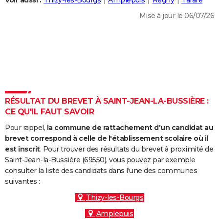
Voir aussi :
Thizy-les-Bourgs
Amplepuis
Régny
Tarare
City break
Voyage de noces
Climat
Destinations
Voyage nature
Forum
+
PHOTO
Mise à jour le 06/07/26
GUIDES D'ACHAT
BONS PLANS
CARTE DE VOEUX
Carte Bonne année
Carte Pâques
Carte de Noël
Carte Saint-Valentin
Carte d'anniversaire
DICTIONNAIRE
RÉSULTAT DU BREVET À SAINT-JEAN-LA-BUSSIÈRE :
Biographies
Expressions
Dictionnaire
Citations
Proverbes
CE QU'IL FAUT SAVOIR
PROGRAMME TV
Pour rappel,
la commune de rattachement d'un candidat au
COPAINS D'AVANT
brevet correspond à celle de l'établissement scolaire où il
Se connecter
Collèges
Universités
Service militaire
S'inscrire
Lycées
Primaires
Entreprises
Avis de recherche
est inscrit
. Pour trouver des résultats du brevet à proximité de
AVIS DE DÉCÈS
Saint-Jean-la-Bussière (69550), vous pouvez par exemple
consulter la liste des candidats dans l'une des communes
FORUM
suivantes :
Lifestyle
Sport
Television
Cinema
Bricolage
Culture
Auto
Voyage
Thizy-les-Bourgs
Amplepuis