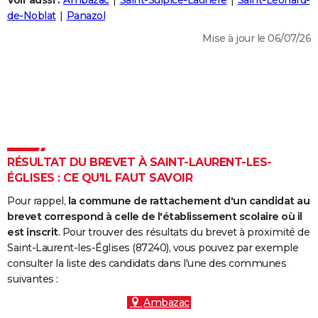
Voir aussi :
Ambazac
Saint-Sulpice-Laurière
Saint-Léonard-
City break
Voyage de noces
Climat
Destinations
Voyage nature
Forum
+
de-Noblat
Panazol
PHOTO
Mise à jour le 06/07/26
GUIDES D'ACHAT
BONS PLANS
CARTE DE VOEUX
Carte Bonne année
Carte Pâques
Carte de Noël
Carte Saint-Valentin
Carte d'anniversaire
DICTIONNAIRE
Biographies
Expressions
Dictionnaire
Citations
Proverbes
RÉSULTAT DU BREVET À SAINT-LAURENT-LES-
PROGRAMME TV
ÉGLISES : CE QU'IL FAUT SAVOIR
COPAINS D'AVANT
Pour rappel,
la commune de rattachement d'un candidat au
Se connecter
Collèges
Universités
Service militaire
S'inscrire
Lycées
Primaires
Entreprises
Avis de recherche
brevet correspond à celle de l'établissement scolaire où il
AVIS DE DÉCÈS
est inscrit
. Pour trouver des résultats du brevet à proximité de
Saint-Laurent-les-Églises (87240), vous pouvez par exemple
FORUM
consulter la liste des candidats dans l'une des communes
Lifestyle
Sport
Television
Cinema
Bricolage
Culture
Auto
Voyage
suivantes :
Ambazac