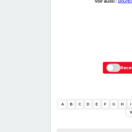
Voir aussi :
Bourbo
Recev
A
B
C
D
E
F
G
H
I