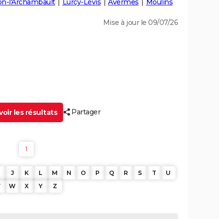
n-l'Archambault
Lurcy-Lévis
Avermes
Moulins
Mise à jour le 09/07/26
Partager
oir les résultats
1
J
K
L
M
N
O
P
Q
R
S
T
U
V
W
X
Y
Z