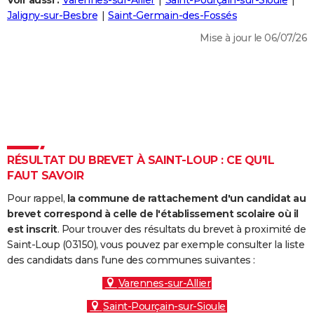
Voir aussi :
Varennes-sur-Allier
Saint-Pourçain-sur-Sioule
City break
Voyage de noces
Climat
Destinations
Voyage nature
Forum
+
Jaligny-sur-Besbre
Saint-Germain-des-Fossés
PHOTO
Mise à jour le 06/07/26
GUIDES D'ACHAT
BONS PLANS
CARTE DE VOEUX
Carte Bonne année
Carte Pâques
Carte de Noël
Carte Saint-Valentin
Carte d'anniversaire
DICTIONNAIRE
Biographies
Expressions
Dictionnaire
Citations
Proverbes
RÉSULTAT DU BREVET À SAINT-LOUP : CE QU'IL
PROGRAMME TV
FAUT SAVOIR
COPAINS D'AVANT
Pour rappel,
la commune de rattachement d'un candidat au
Se connecter
Collèges
Universités
Service militaire
S'inscrire
Lycées
Primaires
Entreprises
Avis de recherche
brevet correspond à celle de l'établissement scolaire où il
AVIS DE DÉCÈS
est inscrit
. Pour trouver des résultats du brevet à proximité de
Saint-Loup (03150), vous pouvez par exemple consulter la liste
FORUM
des candidats dans l'une des communes suivantes :
Lifestyle
Sport
Television
Cinema
Bricolage
Culture
Auto
Voyage
Varennes-sur-Allier
Saint-Pourçain-sur-Sioule