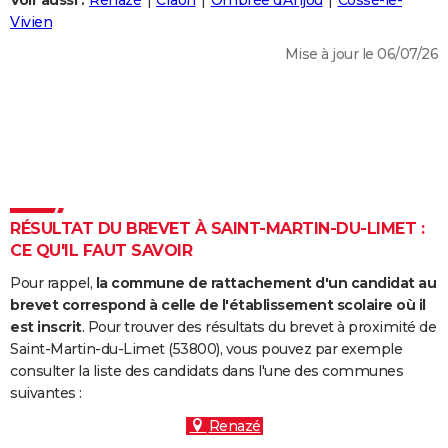
Voir aussi :
Renazé
Craon
Ombrée d'Anjou
Cossé-le-
City break
Voyage de noces
Climat
Destinations
Voyage nature
Forum
+
Vivien
PHOTO
Mise à jour le 06/07/26
GUIDES D'ACHAT
BONS PLANS
CARTE DE VOEUX
Carte Bonne année
Carte Pâques
Carte de Noël
Carte Saint-Valentin
Carte d'anniversaire
DICTIONNAIRE
Biographies
Expressions
Dictionnaire
Citations
Proverbes
RÉSULTAT DU BREVET À SAINT-MARTIN-DU-LIMET :
PROGRAMME TV
CE QU'IL FAUT SAVOIR
COPAINS D'AVANT
Pour rappel,
la commune de rattachement d'un candidat au
Se connecter
Collèges
Universités
Service militaire
S'inscrire
Lycées
Primaires
Entreprises
Avis de recherche
brevet correspond à celle de l'établissement scolaire où il
AVIS DE DÉCÈS
est inscrit
. Pour trouver des résultats du brevet à proximité de
Saint-Martin-du-Limet (53800), vous pouvez par exemple
FORUM
consulter la liste des candidats dans l'une des communes
Lifestyle
Sport
Television
Cinema
Bricolage
Culture
Auto
Voyage
suivantes :
Renazé