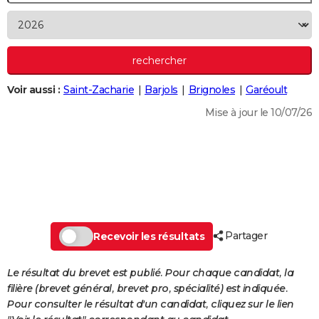
City break
Voyage de noces
Climat
Destinations
Voyage nature
Forum
+
PHOTO
GUIDES D'ACHAT
BONS PLANS
Voir aussi :
Saint-Zacharie
Barjols
Brignoles
Garéoult
CARTE DE VOEUX
Mise à jour le 10/07/26
Carte Bonne année
Carte Pâques
Carte de Noël
Carte Saint-Valentin
Carte d'anniversaire
DICTIONNAIRE
Biographies
Expressions
Dictionnaire
Citations
Proverbes
PROGRAMME TV
COPAINS D'AVANT
Se connecter
Collèges
Universités
Service militaire
S'inscrire
Lycées
Primaires
Entreprises
Avis de recherche
AVIS DE DÉCÈS
Partager
Recevoir les résultats
FORUM
Le résultat du brevet est publié. Pour chaque candidat, la
Lifestyle
Sport
Television
Cinema
Bricolage
Culture
Auto
Voyage
filière (brevet général, brevet pro, spécialité) est indiquée.
Pour consulter le résultat d'un candidat, cliquez sur le lien