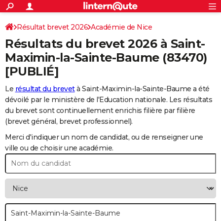
ACTUALITÉS
Connexion
S'inscrire
Résultat brevet 2026
Académie de Nice
Rechercher
Société
Education
Villes
Politique
Faits Divers
Monde
+
SPORT
Résultats du brevet 2026 à
Saint-
Football
Cyclisme
Forum
Coupe du monde 2026
Tennis
Rugby
CULTURE
Maximin-la-Sainte-Baume
(83470)
[PUBLIÉ]
TNT
Cinéma
Musique
Programme TV
Streaming
Sorties cinéma
+
FINANCE
Le
résultat du brevet
à Saint-Maximin-la-Sainte-Baume a été
Impôts
Immobilier
Banque
Crédit
Retraite
Epargne
Risques naturels par ville
Assurance
AUTO
dévoilé par le ministère de l'Education nationale. Les résultats
Réserver un essai
Berlines
Forum auto
Essais
Citadines
SUV
+
du brevet sont continuellement enrichis filière par filière
HIGH-TECH
(brevet général, brevet professionnel).
Meilleur smartphone
Ordinateurs
Guide high-tech
Mobiles
Internet
Jeux vidéo
+
BRICOLAGE
Merci d'indiquer un nom de candidat, ou de renseigner une
ville ou de choisir une académie.
Aménagement intérieur
Cuisine
Jardinage
+
Forum
Extérieur
Salle de bains
Rangement
WEEK-END
Escapades
Expositions
Week-end nature
Guides de France
Patrimoine
Musées
+
LIFESTYLE
Bien-être
Mode
+
Art de vivre
Loisirs
Modes de vie
SANTE
Guide de la santé
Médicaments
+
Alimentation
Maladies
Sommeil
VOYAGE