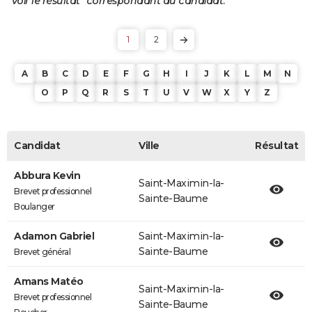
"Voir le résultat" correspondant au candidat.
1
2
A
B
C
D
E
F
G
H
I
J
K
L
M
N
O
P
Q
R
S
T
U
V
W
X
Y
Z
Candidat
Ville
Résultat
Abbura Kevin
Saint-Maximin-la-
Brevet professionnel
Sainte-Baume
Boulanger
Adamon Gabriel
Saint-Maximin-la-
Sainte-Baume
Brevet général
Amans Matéo
Saint-Maximin-la-
Brevet professionnel
Sainte-Baume