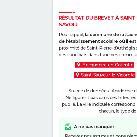
RÉSULTAT DU BREVET À SAINT-P
SAVOIR
Pour rappel,
la commune de rattache
de l'établissement scolaire où il est 
proximité de Saint-Pierre-d'Arthéglis
des candidats dans l'une des commun
Bricquebec-en-Cotentin
Saint-Sauveur-le-Vicomte
Source de données : Académie de
Ne figurent pas dans ces listes les
publié. La ville indiquée correspond 
chacun, le type de 
A ne pas manquer
Recevez nos astuces et bons plans