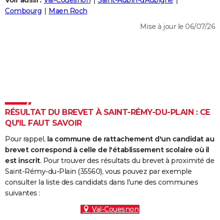
Voir aussi :
Val-Couesnon
Saint-Aubin-d'Aubigné
City break
Voyage de noces
Climat
Destinations
Voyage nature
Forum
+
Combourg
Maen Roch
PHOTO
Mise à jour le 06/07/26
GUIDES D'ACHAT
BONS PLANS
CARTE DE VOEUX
Carte Bonne année
Carte Pâques
Carte de Noël
Carte Saint-Valentin
Carte d'anniversaire
DICTIONNAIRE
Biographies
Expressions
Dictionnaire
Citations
Proverbes
RÉSULTAT DU BREVET À SAINT-RÉMY-DU-PLAIN : CE
PROGRAMME TV
QU'IL FAUT SAVOIR
COPAINS D'AVANT
Pour rappel,
la commune de rattachement d'un candidat au
Se connecter
Collèges
Universités
Service militaire
S'inscrire
Lycées
Primaires
Entreprises
Avis de recherche
brevet correspond à celle de l'établissement scolaire où il
AVIS DE DÉCÈS
est inscrit
. Pour trouver des résultats du brevet à proximité de
Saint-Rémy-du-Plain (35560), vous pouvez par exemple
FORUM
consulter la liste des candidats dans l'une des communes
Lifestyle
Sport
Television
Cinema
Bricolage
Culture
Auto
Voyage
suivantes :
Val-Couesnon