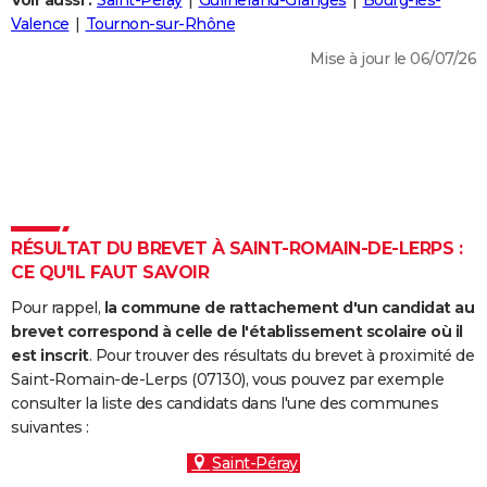
Voir aussi :
Saint-Péray
Guilherand-Granges
Bourg-lès-
City break
Voyage de noces
Climat
Destinations
Voyage nature
Forum
+
Valence
Tournon-sur-Rhône
PHOTO
Mise à jour le 06/07/26
GUIDES D'ACHAT
BONS PLANS
CARTE DE VOEUX
Carte Bonne année
Carte Pâques
Carte de Noël
Carte Saint-Valentin
Carte d'anniversaire
DICTIONNAIRE
Biographies
Expressions
Dictionnaire
Citations
Proverbes
RÉSULTAT DU BREVET À SAINT-ROMAIN-DE-LERPS :
PROGRAMME TV
CE QU'IL FAUT SAVOIR
COPAINS D'AVANT
Pour rappel,
la commune de rattachement d'un candidat au
Se connecter
Collèges
Universités
Service militaire
S'inscrire
Lycées
Primaires
Entreprises
Avis de recherche
brevet correspond à celle de l'établissement scolaire où il
AVIS DE DÉCÈS
est inscrit
. Pour trouver des résultats du brevet à proximité de
Saint-Romain-de-Lerps (07130), vous pouvez par exemple
FORUM
consulter la liste des candidats dans l'une des communes
Lifestyle
Sport
Television
Cinema
Bricolage
Culture
Auto
Voyage
suivantes :
Saint-Péray