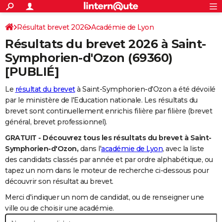
ACTUALITÉS
Connexion
S'inscrire
Résultat brevet 2026
Académie de Lyon
Rechercher
Société
Education
Villes
Politique
Faits Divers
Monde
+
SPORT
Résultats du brevet 2026 à
Saint-
Football
Cyclisme
Forum
Coupe du monde 2026
Tennis
Rugby
CULTURE
Symphorien-d'Ozon
(69360)
[PUBLIÉ]
TNT
Cinéma
Musique
Programme TV
Streaming
Sorties cinéma
+
FINANCE
Le
résultat du brevet
à Saint-Symphorien-d'Ozon a été dévoilé
Impôts
Immobilier
Banque
Crédit
Retraite
Epargne
Risques naturels par ville
Assurance
AUTO
par le ministère de l'Education nationale. Les résultats du
Réserver un essai
Berlines
Forum auto
Essais
Citadines
SUV
+
brevet sont continuellement enrichis filière par filière (brevet
HIGH-TECH
général, brevet professionnel).
Meilleur smartphone
Ordinateurs
Guide high-tech
Mobiles
Internet
Jeux vidéo
+
BRICOLAGE
GRATUIT - Découvrez tous les résultats du brevet à Saint-
Symphorien-d'Ozon,
dans l'
académie de Lyon
, avec la liste
Aménagement intérieur
Cuisine
Jardinage
+
Forum
Extérieur
Salle de bains
Rangement
WEEK-END
des candidats classés par année et par ordre alphabétique, ou
tapez un nom dans le moteur de recherche ci-dessous pour
Escapades
Expositions
Week-end nature
Guides de France
Patrimoine
Musées
+
LIFESTYLE
découvrir son résultat au brevet.
Bien-être
Mode
+
Art de vivre
Loisirs
Modes de vie
SANTE
Merci d'indiquer un nom de candidat, ou de renseigner une
ville ou de choisir une académie.
Guide de la santé
Médicaments
+
Alimentation
Maladies
Sommeil
VOYAGE