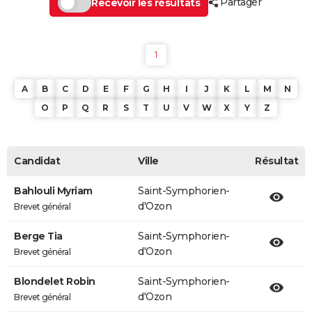
Partager
Recevoir les résultats
1
A
B
C
D
E
F
G
H
I
J
K
L
M
N
O
P
Q
R
S
T
U
V
W
X
Y
Z
Candidat
Ville
Résultat
Bahlouli Myriam
Saint-Symphorien-
d'Ozon
Brevet général
Berge Tia
Saint-Symphorien-
d'Ozon
Brevet général
Blondelet Robin
Saint-Symphorien-
d'Ozon
Brevet général