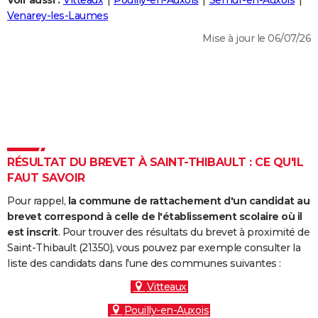
Voir aussi :
Vitteaux
Pouilly-en-Auxois
Semur-en-Auxois
City break
Voyage de noces
Climat
Destinations
Voyage nature
Forum
+
Venarey-les-Laumes
PHOTO
Mise à jour le 06/07/26
GUIDES D'ACHAT
BONS PLANS
CARTE DE VOEUX
Carte Bonne année
Carte Pâques
Carte de Noël
Carte Saint-Valentin
Carte d'anniversaire
DICTIONNAIRE
Biographies
Expressions
Dictionnaire
Citations
Proverbes
RÉSULTAT DU BREVET À SAINT-THIBAULT : CE QU'IL
PROGRAMME TV
FAUT SAVOIR
COPAINS D'AVANT
Pour rappel,
la commune de rattachement d'un candidat au
Se connecter
Collèges
Universités
Service militaire
S'inscrire
Lycées
Primaires
Entreprises
Avis de recherche
brevet correspond à celle de l'établissement scolaire où il
AVIS DE DÉCÈS
est inscrit
. Pour trouver des résultats du brevet à proximité de
Saint-Thibault (21350), vous pouvez par exemple consulter la
FORUM
liste des candidats dans l'une des communes suivantes :
Lifestyle
Sport
Television
Cinema
Bricolage
Culture
Auto
Voyage
Vitteaux
Pouilly-en-Auxois