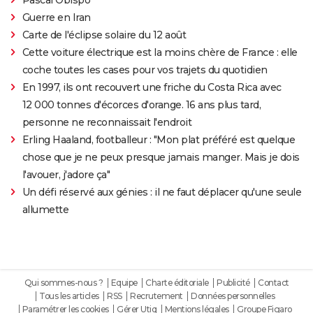
Guerre en Iran
Carte de l'éclipse solaire du 12 août
Cette voiture électrique est la moins chère de France : elle
coche toutes les cases pour vos trajets du quotidien
En 1997, ils ont recouvert une friche du Costa Rica avec
12 000 tonnes d'écorces d'orange. 16 ans plus tard,
personne ne reconnaissait l'endroit
Erling Haaland, footballeur : "Mon plat préféré est quelque
chose que je ne peux presque jamais manger. Mais je dois
l'avouer, j'adore ça"
Un défi réservé aux génies : il ne faut déplacer qu'une seule
allumette
Qui sommes-nous ?
Equipe
Charte éditoriale
Publicité
Contact
Tous les articles
RSS
Recrutement
Données personnelles
Paramétrer les cookies
Gérer Utiq
Mentions légales
Groupe Figaro