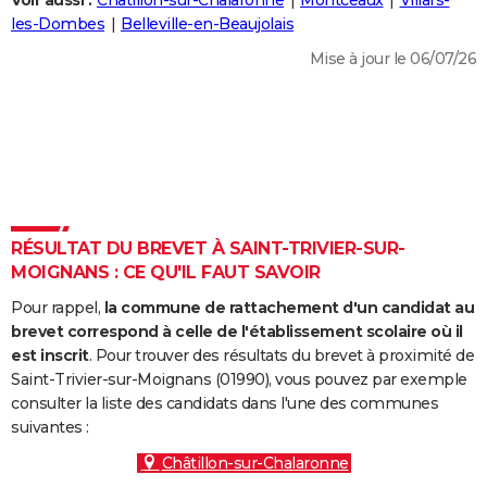
Voir aussi :
Châtillon-sur-Chalaronne
Montceaux
Villars-
City break
Voyage de noces
Climat
Destinations
Voyage nature
Forum
+
les-Dombes
Belleville-en-Beaujolais
PHOTO
Mise à jour le 06/07/26
GUIDES D'ACHAT
BONS PLANS
CARTE DE VOEUX
Carte Bonne année
Carte Pâques
Carte de Noël
Carte Saint-Valentin
Carte d'anniversaire
DICTIONNAIRE
Biographies
Expressions
Dictionnaire
Citations
Proverbes
RÉSULTAT DU BREVET À SAINT-TRIVIER-SUR-
PROGRAMME TV
MOIGNANS : CE QU'IL FAUT SAVOIR
COPAINS D'AVANT
Pour rappel,
la commune de rattachement d'un candidat au
Se connecter
Collèges
Universités
Service militaire
S'inscrire
Lycées
Primaires
Entreprises
Avis de recherche
brevet correspond à celle de l'établissement scolaire où il
AVIS DE DÉCÈS
est inscrit
. Pour trouver des résultats du brevet à proximité de
Saint-Trivier-sur-Moignans (01990), vous pouvez par exemple
FORUM
consulter la liste des candidats dans l'une des communes
Lifestyle
Sport
Television
Cinema
Bricolage
Culture
Auto
Voyage
suivantes :
Châtillon-sur-Chalaronne