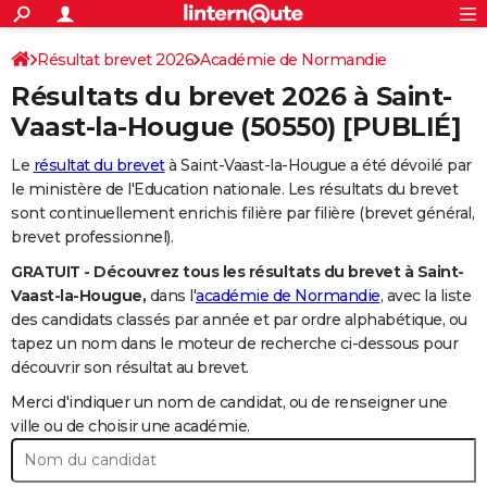
ACTUALITÉS
Connexion
S'inscrire
Résultat brevet 2026
Académie de Normandie
Rechercher
Société
Education
Villes
Politique
Faits Divers
Monde
+
SPORT
Résultats du brevet 2026 à
Saint-
Football
Cyclisme
Forum
Coupe du monde 2026
Tennis
Rugby
CULTURE
Vaast-la-Hougue
(50550) [PUBLIÉ]
TNT
Cinéma
Musique
Programme TV
Streaming
Sorties cinéma
+
FINANCE
Le
résultat du brevet
à Saint-Vaast-la-Hougue a été dévoilé par
le ministère de l'Education nationale. Les résultats du brevet
Impôts
Immobilier
Banque
Crédit
Retraite
Epargne
Risques naturels par ville
Assurance
AUTO
sont continuellement enrichis filière par filière (brevet général,
brevet professionnel).
Réserver un essai
Berlines
Forum auto
Essais
Citadines
SUV
+
HIGH-TECH
GRATUIT - Découvrez tous les résultats du brevet à Saint-
Meilleur smartphone
Ordinateurs
Guide high-tech
Mobiles
Internet
Jeux vidéo
+
BRICOLAGE
Vaast-la-Hougue,
dans l'
académie de Normandie
, avec la liste
des candidats classés par année et par ordre alphabétique, ou
Aménagement intérieur
Cuisine
Jardinage
+
Forum
Extérieur
Salle de bains
Rangement
WEEK-END
tapez un nom dans le moteur de recherche ci-dessous pour
découvrir son résultat au brevet.
Escapades
Expositions
Week-end nature
Guides de France
Patrimoine
Musées
+
LIFESTYLE
Merci d'indiquer un nom de candidat, ou de renseigner une
Bien-être
Mode
+
Art de vivre
Loisirs
Modes de vie
ville ou de choisir une académie.
SANTE
Guide de la santé
Médicaments
+
Alimentation
Maladies
Sommeil
VOYAGE