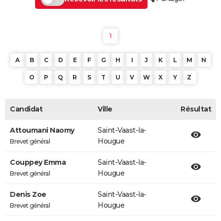
1
A
B
C
D
E
F
G
H
I
J
K
L
M
N
O
P
Q
R
S
T
U
V
W
X
Y
Z
Candidat
Ville
Résultat
Attoumani Naomy
Saint-Vaast-la-
Hougue
Brevet général
Couppey Emma
Saint-Vaast-la-
Hougue
Brevet général
Denis Zoe
Saint-Vaast-la-
Hougue
Brevet général