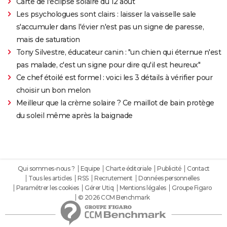
Carte de l'éclipse solaire du 12 août
Les psychologues sont clairs : laisser la vaisselle sale
s'accumuler dans l'évier n'est pas un signe de paresse,
mais de saturation
Tony Silvestre, éducateur canin : "un chien qui éternue n'est
pas malade, c'est un signe pour dire qu'il est heureux"
Ce chef étoilé est formel : voici les 3 détails à vérifier pour
choisir un bon melon
Meilleur que la crème solaire ? Ce maillot de bain protège
du soleil même après la baignade
Qui sommes-nous ?
Equipe
Charte éditoriale
Publicité
Contact
Tous les articles
RSS
Recrutement
Données personnelles
Paramétrer les cookies
Gérer Utiq
Mentions légales
Groupe Figaro
© 2026 CCM Benchmark