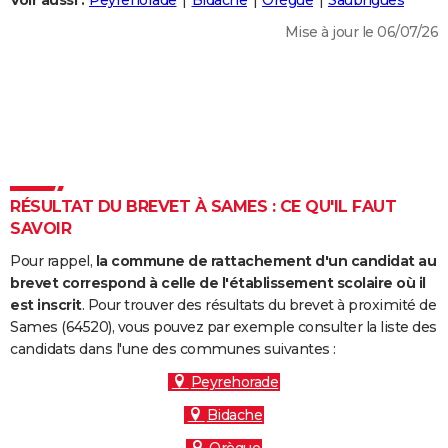
Voir aussi :
Peyrehorade
Bidache
Orègue
Saubrigues
City break
Voyage de noces
Climat
Destinations
Voyage nature
Forum
+
PHOTO
Mise à jour le 06/07/26
GUIDES D'ACHAT
BONS PLANS
CARTE DE VOEUX
Carte Bonne année
Carte Pâques
Carte de Noël
Carte Saint-Valentin
Carte d'anniversaire
DICTIONNAIRE
RÉSULTAT DU BREVET À SAMES : CE QU'IL FAUT
Biographies
Expressions
Dictionnaire
Citations
Proverbes
SAVOIR
PROGRAMME TV
Pour rappel,
la commune de rattachement d'un candidat au
COPAINS D'AVANT
brevet correspond à celle de l'établissement scolaire où il
Se connecter
Collèges
Universités
Service militaire
S'inscrire
Lycées
Primaires
Entreprises
Avis de recherche
est inscrit
. Pour trouver des résultats du brevet à proximité de
AVIS DE DÉCÈS
Sames (64520), vous pouvez par exemple consulter la liste des
candidats dans l'une des communes suivantes :
FORUM
Peyrehorade
Lifestyle
Sport
Television
Cinema
Bricolage
Culture
Auto
Voyage
Bidache