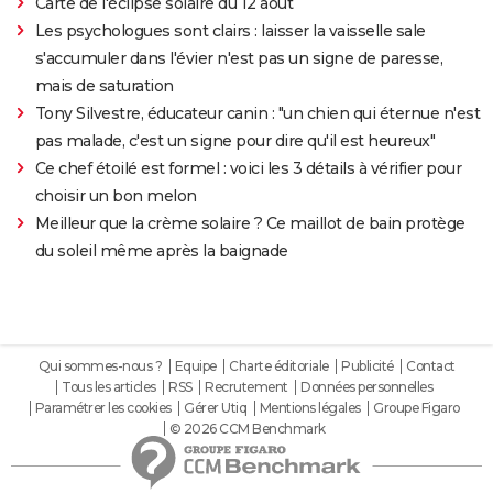
Carte de l'éclipse solaire du 12 août
Les psychologues sont clairs : laisser la vaisselle sale
s'accumuler dans l'évier n'est pas un signe de paresse,
mais de saturation
Tony Silvestre, éducateur canin : "un chien qui éternue n'est
pas malade, c'est un signe pour dire qu'il est heureux"
Ce chef étoilé est formel : voici les 3 détails à vérifier pour
choisir un bon melon
Meilleur que la crème solaire ? Ce maillot de bain protège
du soleil même après la baignade
Qui sommes-nous ?
Equipe
Charte éditoriale
Publicité
Contact
Tous les articles
RSS
Recrutement
Données personnelles
Paramétrer les cookies
Gérer Utiq
Mentions légales
Groupe Figaro
© 2026 CCM Benchmark