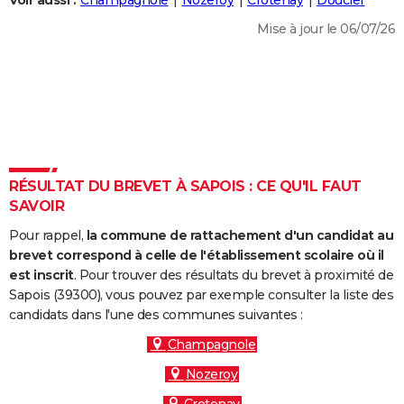
Voir aussi :
Champagnole
Nozeroy
Crotenay
Doucier
City break
Voyage de noces
Climat
Destinations
Voyage nature
Forum
+
PHOTO
Mise à jour le 06/07/26
GUIDES D'ACHAT
BONS PLANS
CARTE DE VOEUX
Carte Bonne année
Carte Pâques
Carte de Noël
Carte Saint-Valentin
Carte d'anniversaire
DICTIONNAIRE
RÉSULTAT DU BREVET À SAPOIS : CE QU'IL FAUT
Biographies
Expressions
Dictionnaire
Citations
Proverbes
SAVOIR
PROGRAMME TV
Pour rappel,
la commune de rattachement d'un candidat au
COPAINS D'AVANT
brevet correspond à celle de l'établissement scolaire où il
Se connecter
Collèges
Universités
Service militaire
S'inscrire
Lycées
Primaires
Entreprises
Avis de recherche
est inscrit
. Pour trouver des résultats du brevet à proximité de
AVIS DE DÉCÈS
Sapois (39300), vous pouvez par exemple consulter la liste des
candidats dans l'une des communes suivantes :
FORUM
Champagnole
Lifestyle
Sport
Television
Cinema
Bricolage
Culture
Auto
Voyage
Nozeroy