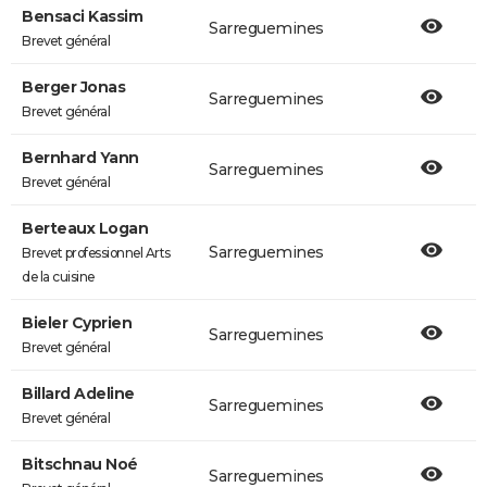
Bensaci Kassim
Sarreguemines
Brevet général
Berger Jonas
Sarreguemines
Brevet général
Bernhard Yann
Sarreguemines
Brevet général
Berteaux Logan
Sarreguemines
Brevet professionnel Arts
de la cuisine
Bieler Cyprien
Sarreguemines
Brevet général
Billard Adeline
Sarreguemines
Brevet général
Bitschnau Noé
Sarreguemines