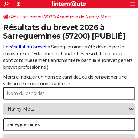
ACTUALITÉS
Connexion
S'inscrire
Résultat brevet 2026
Académie de Nancy-Metz
Rechercher
Société
Education
Villes
Politique
Faits Divers
Monde
+
SPORT
Résultats du brevet 2026 à
Football
Cyclisme
Forum
Coupe du monde 2026
Tennis
Rugby
CULTURE
Sarreguemines
(57200) [PUBLIÉ]
TNT
Cinéma
Musique
Programme TV
Streaming
Sorties cinéma
+
FINANCE
Le
résultat du brevet
à Sarreguemines a été dévoilé par le
ministère de l'Education nationale. Les résultats du brevet
Impôts
Immobilier
Banque
Crédit
Retraite
Epargne
Risques naturels par ville
Assurance
AUTO
sont continuellement enrichis filière par filière (brevet général,
brevet professionnel).
Réserver un essai
Berlines
Forum auto
Essais
Citadines
SUV
+
HIGH-TECH
Merci d'indiquer un nom de candidat, ou de renseigner une
Meilleur smartphone
Ordinateurs
Guide high-tech
Mobiles
Internet
Jeux vidéo
+
BRICOLAGE
ville ou de choisir une académie.
Aménagement intérieur
Cuisine
Jardinage
+
Forum
Extérieur
Salle de bains
Rangement
WEEK-END
Escapades
Expositions
Week-end nature
Guides de France
Patrimoine
Musées
+
LIFESTYLE
Bien-être
Mode
+
Art de vivre
Loisirs
Modes de vie
SANTE
Guide de la santé
Médicaments
+
Alimentation
Maladies
Sommeil
VOYAGE