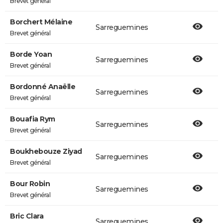
Brevet général
Borchert Mélaine
Sarreguemines
Brevet général
Borde Yoan
Sarreguemines
Brevet général
Bordonné Anaëlle
Sarreguemines
Brevet général
Bouafia Rym
Sarreguemines
Brevet général
Boukhebouze Ziyad
Sarreguemines
Brevet général
Bour Robin
Sarreguemines
Brevet général
Bric Clara
Sarreguemines