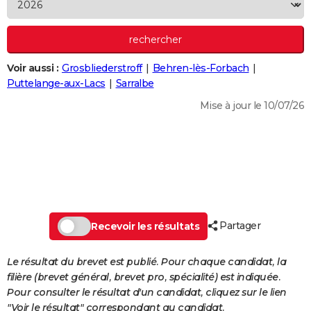
City break
Voyage de noces
Climat
Destinations
Voyage nature
Forum
+
PHOTO
GUIDES D'ACHAT
Voir aussi :
Grosbliederstroff
Behren-lès-Forbach
BONS PLANS
Puttelange-aux-Lacs
Sarralbe
CARTE DE VOEUX
Mise à jour le 10/07/26
Carte Bonne année
Carte Pâques
Carte de Noël
Carte Saint-Valentin
Carte d'anniversaire
DICTIONNAIRE
Biographies
Expressions
Dictionnaire
Citations
Proverbes
PROGRAMME TV
COPAINS D'AVANT
Se connecter
Collèges
Universités
Service militaire
S'inscrire
Lycées
Primaires
Entreprises
Avis de recherche
AVIS DE DÉCÈS
Partager
Recevoir les résultats
FORUM
Le résultat du brevet est publié. Pour chaque candidat, la
Lifestyle
Sport
Television
Cinema
Bricolage
Culture
Auto
Voyage
filière (brevet général, brevet pro, spécialité) est indiquée.
Pour consulter le résultat d'un candidat, cliquez sur le lien
"Voir le résultat" correspondant au candidat.