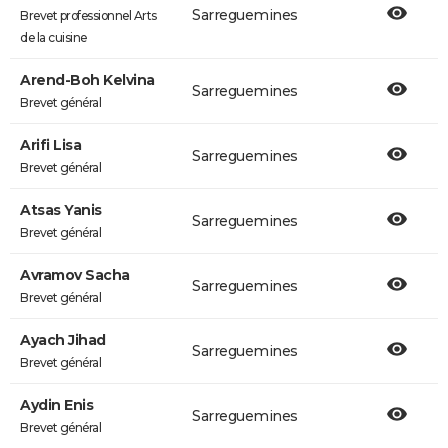
Sarreguemines
Brevet professionnel Arts
de la cuisine
Arend-Boh Kelvina
Sarreguemines
Brevet général
Arifi Lisa
Sarreguemines
Brevet général
Atsas Yanis
Sarreguemines
Brevet général
Avramov Sacha
Sarreguemines
Brevet général
Ayach Jihad
Sarreguemines
Brevet général
Aydin Enis
Sarreguemines
Brevet général