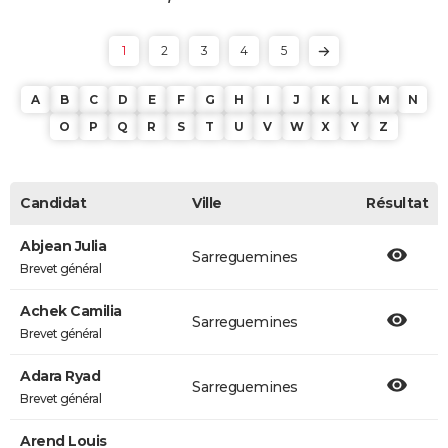
1
2
3
4
5
A
B
C
D
E
F
G
H
I
J
K
L
M
N
O
P
Q
R
S
T
U
V
W
X
Y
Z
Candidat
Ville
Résultat
Abjean Julia
Sarreguemines
Brevet général
Achek Camilia
Sarreguemines
Brevet général
Adara Ryad
Sarreguemines
Brevet général
Arend Louis