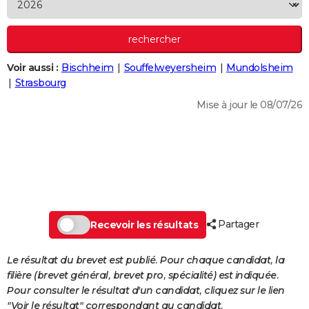
City break
Voyage de noces
Climat
Destinations
Voyage nature
Forum
+
PHOTO
GUIDES D'ACHAT
Voir aussi :
Bischheim
Souffelweyersheim
Mundolsheim
BONS PLANS
Strasbourg
CARTE DE VOEUX
Mise à jour le 08/07/26
Carte Bonne année
Carte Pâques
Carte de Noël
Carte Saint-Valentin
Carte d'anniversaire
DICTIONNAIRE
Biographies
Expressions
Dictionnaire
Citations
Proverbes
PROGRAMME TV
COPAINS D'AVANT
Se connecter
Collèges
Universités
Service militaire
S'inscrire
Lycées
Primaires
Entreprises
Avis de recherche
AVIS DE DÉCÈS
Partager
Recevoir les résultats
FORUM
Le résultat du brevet est publié. Pour chaque candidat, la
Lifestyle
Sport
Television
Cinema
Bricolage
Culture
Auto
Voyage
filière (brevet général, brevet pro, spécialité) est indiquée.
Pour consulter le résultat d'un candidat, cliquez sur le lien
"Voir le résultat" correspondant au candidat.