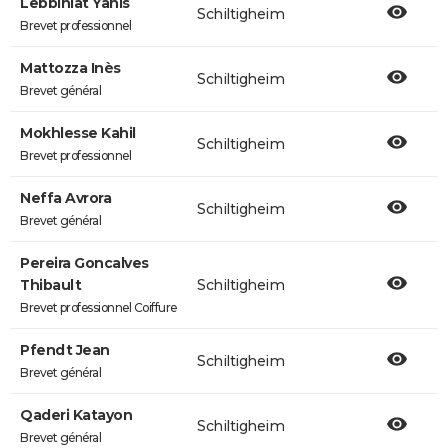
Lebbihiat Yanis
Schiltigheim
Brevet professionnel
Mattozza Inès
Schiltigheim
Brevet général
Mokhlesse Kahil
Schiltigheim
Brevet professionnel
Neffa Avrora
Schiltigheim
Brevet général
Pereira Goncalves
Thibault
Schiltigheim
Brevet professionnel Coiffure
Pfendt Jean
Schiltigheim
Brevet général
Qaderi Katayon
Schiltigheim
Brevet général