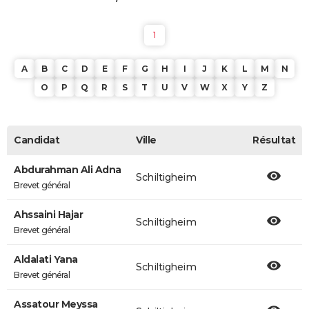
1
A
B
C
D
E
F
G
H
I
J
K
L
M
N
O
P
Q
R
S
T
U
V
W
X
Y
Z
Candidat
Ville
Résultat
Abdurahman Ali Adna
Schiltigheim
Brevet général
Ahssaini Hajar
Schiltigheim
Brevet général
Aldalati Yana
Schiltigheim
Brevet général
Assatour Meyssa