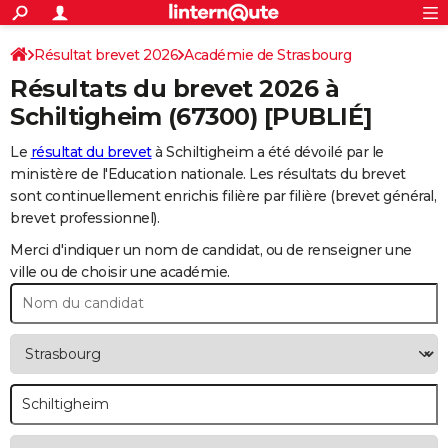
ACTUALITÉS
Connexion
S'inscrire
Résultat brevet 2026
Académie de Strasbourg
Rechercher
Société
Education
Villes
Politique
Faits Divers
Monde
+
SPORT
Résultats du brevet 2026 à
Football
Cyclisme
Forum
Coupe du monde 2026
Tennis
Rugby
CULTURE
Schiltigheim
(67300) [PUBLIÉ]
TNT
Cinéma
Musique
Programme TV
Streaming
Sorties cinéma
+
FINANCE
Le
résultat du brevet
à Schiltigheim a été dévoilé par le
ministère de l'Education nationale. Les résultats du brevet
Impôts
Immobilier
Banque
Crédit
Retraite
Epargne
Risques naturels par ville
Assurance
AUTO
sont continuellement enrichis filière par filière (brevet général,
brevet professionnel).
Réserver un essai
Berlines
Forum auto
Essais
Citadines
SUV
+
HIGH-TECH
Merci d'indiquer un nom de candidat, ou de renseigner une
Meilleur smartphone
Ordinateurs
Guide high-tech
Mobiles
Internet
Jeux vidéo
+
BRICOLAGE
ville ou de choisir une académie.
Aménagement intérieur
Cuisine
Jardinage
+
Forum
Extérieur
Salle de bains
Rangement
WEEK-END
Escapades
Expositions
Week-end nature
Guides de France
Patrimoine
Musées
+
LIFESTYLE
Bien-être
Mode
+
Art de vivre
Loisirs
Modes de vie
SANTE
Guide de la santé
Médicaments
+
Alimentation
Maladies
Sommeil
VOYAGE