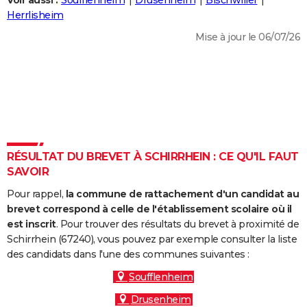
Voir aussi :
Soufflenheim
Drusenheim
Bischwiller
City break
Voyage de noces
Climat
Destinations
Voyage nature
Forum
+
Herrlisheim
PHOTO
Mise à jour le 06/07/26
GUIDES D'ACHAT
BONS PLANS
CARTE DE VOEUX
Carte Bonne année
Carte Pâques
Carte de Noël
Carte Saint-Valentin
Carte d'anniversaire
DICTIONNAIRE
Biographies
Expressions
Dictionnaire
Citations
Proverbes
RÉSULTAT DU BREVET À SCHIRRHEIN : CE QU'IL FAUT
PROGRAMME TV
SAVOIR
COPAINS D'AVANT
Pour rappel,
la commune de rattachement d'un candidat au
Se connecter
Collèges
Universités
Service militaire
S'inscrire
Lycées
Primaires
Entreprises
Avis de recherche
brevet correspond à celle de l'établissement scolaire où il
AVIS DE DÉCÈS
est inscrit
. Pour trouver des résultats du brevet à proximité de
Schirrhein (67240), vous pouvez par exemple consulter la liste
FORUM
des candidats dans l'une des communes suivantes :
Lifestyle
Sport
Television
Cinema
Bricolage
Culture
Auto
Voyage
Soufflenheim
Drusenheim