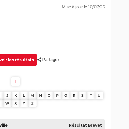
Mise à jour le 10/07/26
Partager
oir les résultats
1
J
K
L
M
N
O
P
Q
R
S
T
U
V
W
X
Y
Z
Ville
Résultat
Brevet