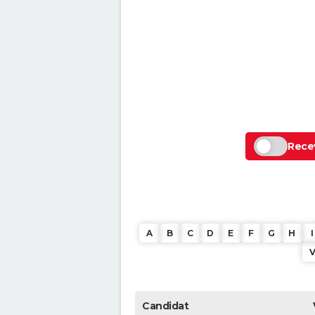
Recev
A
B
C
D
E
F
G
H
I
Candidat