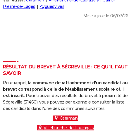
Voir aussi :
Caraman
Villefranche-de-Lauragais
Saint-
City break
Voyage de noces
Climat
Destinations
Voyage nature
Forum
+
Pierre-de-Lages
Ayguesvives
PHOTO
Mise à jour le 06/07/26
GUIDES D'ACHAT
BONS PLANS
CARTE DE VOEUX
Carte Bonne année
Carte Pâques
Carte de Noël
Carte Saint-Valentin
Carte d'anniversaire
DICTIONNAIRE
Biographies
Expressions
Dictionnaire
Citations
Proverbes
RÉSULTAT DU BREVET À SÉGREVILLE : CE QU'IL FAUT
PROGRAMME TV
SAVOIR
COPAINS D'AVANT
Pour rappel,
la commune de rattachement d'un candidat au
Se connecter
Collèges
Universités
Service militaire
S'inscrire
Lycées
Primaires
Entreprises
Avis de recherche
brevet correspond à celle de l'établissement scolaire où il
AVIS DE DÉCÈS
est inscrit
. Pour trouver des résultats du brevet à proximité de
Ségreville (31460), vous pouvez par exemple consulter la liste
FORUM
des candidats dans l'une des communes suivantes :
Lifestyle
Sport
Television
Cinema
Bricolage
Culture
Auto
Voyage
Caraman
Villefranche-de-Lauragais