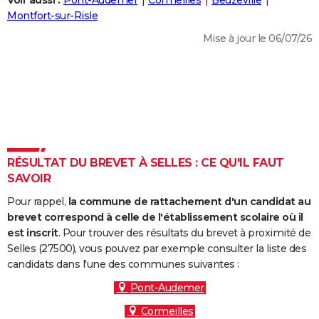
Voir aussi :
Pont-Audemer
Cormeilles
Beuzeville
City break
Voyage de noces
Climat
Destinations
Voyage nature
Forum
+
Montfort-sur-Risle
PHOTO
Mise à jour le 06/07/26
GUIDES D'ACHAT
BONS PLANS
CARTE DE VOEUX
Carte Bonne année
Carte Pâques
Carte de Noël
Carte Saint-Valentin
Carte d'anniversaire
DICTIONNAIRE
Biographies
Expressions
Dictionnaire
Citations
Proverbes
RÉSULTAT DU BREVET À SELLES : CE QU'IL FAUT
PROGRAMME TV
SAVOIR
COPAINS D'AVANT
Pour rappel,
la commune de rattachement d'un candidat au
Se connecter
Collèges
Universités
Service militaire
S'inscrire
Lycées
Primaires
Entreprises
Avis de recherche
brevet correspond à celle de l'établissement scolaire où il
AVIS DE DÉCÈS
est inscrit
. Pour trouver des résultats du brevet à proximité de
Selles (27500), vous pouvez par exemple consulter la liste des
FORUM
candidats dans l'une des communes suivantes :
Lifestyle
Sport
Television
Cinema
Bricolage
Culture
Auto
Voyage
Pont-Audemer
Cormeilles