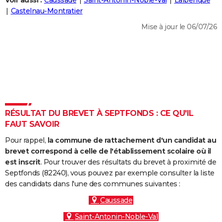
Voir aussi :
Caussade
Saint-Antonin-Noble-Val
Lalbenque
City break
Voyage de noces
Climat
Destinations
Voyage nature
Forum
+
Castelnau-Montratier
PHOTO
Mise à jour le 06/07/26
GUIDES D'ACHAT
BONS PLANS
CARTE DE VOEUX
Carte Bonne année
Carte Pâques
Carte de Noël
Carte Saint-Valentin
Carte d'anniversaire
DICTIONNAIRE
Biographies
Expressions
Dictionnaire
Citations
Proverbes
RÉSULTAT DU BREVET À SEPTFONDS : CE QU'IL
PROGRAMME TV
FAUT SAVOIR
COPAINS D'AVANT
Pour rappel,
la commune de rattachement d'un candidat au
Se connecter
Collèges
Universités
Service militaire
S'inscrire
Lycées
Primaires
Entreprises
Avis de recherche
brevet correspond à celle de l'établissement scolaire où il
AVIS DE DÉCÈS
est inscrit
. Pour trouver des résultats du brevet à proximité de
Septfonds (82240), vous pouvez par exemple consulter la liste
FORUM
des candidats dans l'une des communes suivantes :
Lifestyle
Sport
Television
Cinema
Bricolage
Culture
Auto
Voyage
Caussade
Saint-Antonin-Noble-Val