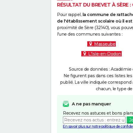
RÉSULTAT DU BREVET À SÈRE : 
Pour rappel,
la commune de rattache
de l'établissement scolaire où il est 
proximité de Sère (32140), vous pouve
l'une des communes suivantes :
Masseube
L'Isle-en-Dodon
Source de données : Académie d
Ne figurent pas dans ces listes les
publié. La ville indiquée correspond 
chacun, le type de 
A ne pas manquer
Recevez nos astuces et bons plans
J
En savoir plus sur notre politique de confiden