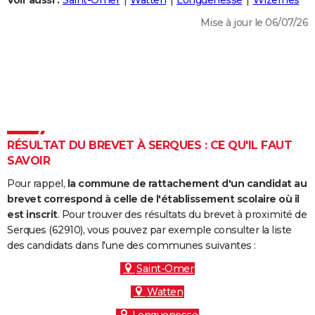
Voir aussi :
Saint-Omer
Watten
Longuenesse
Wizernes
City break
Voyage de noces
Climat
Destinations
Voyage nature
Forum
+
PHOTO
Mise à jour le 06/07/26
GUIDES D'ACHAT
BONS PLANS
CARTE DE VOEUX
Carte Bonne année
Carte Pâques
Carte de Noël
Carte Saint-Valentin
Carte d'anniversaire
DICTIONNAIRE
RÉSULTAT DU BREVET À SERQUES : CE QU'IL FAUT
Biographies
Expressions
Dictionnaire
Citations
Proverbes
SAVOIR
PROGRAMME TV
Pour rappel,
la commune de rattachement d'un candidat au
COPAINS D'AVANT
brevet correspond à celle de l'établissement scolaire où il
Se connecter
Collèges
Universités
Service militaire
S'inscrire
Lycées
Primaires
Entreprises
Avis de recherche
est inscrit
. Pour trouver des résultats du brevet à proximité de
AVIS DE DÉCÈS
Serques (62910), vous pouvez par exemple consulter la liste
des candidats dans l'une des communes suivantes :
FORUM
Saint-Omer
Lifestyle
Sport
Television
Cinema
Bricolage
Culture
Auto
Voyage
Watten