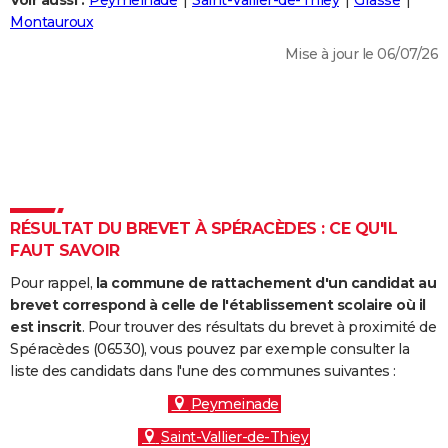
Voir aussi :
Peymeinade
Saint-Vallier-de-Thiey
Grasse
City break
Voyage de noces
Climat
Destinations
Voyage nature
Forum
+
Montauroux
PHOTO
Mise à jour le 06/07/26
GUIDES D'ACHAT
BONS PLANS
CARTE DE VOEUX
Carte Bonne année
Carte Pâques
Carte de Noël
Carte Saint-Valentin
Carte d'anniversaire
DICTIONNAIRE
Biographies
Expressions
Dictionnaire
Citations
Proverbes
RÉSULTAT DU BREVET À SPÉRACÈDES : CE QU'IL
PROGRAMME TV
FAUT SAVOIR
COPAINS D'AVANT
Pour rappel,
la commune de rattachement d'un candidat au
Se connecter
Collèges
Universités
Service militaire
S'inscrire
Lycées
Primaires
Entreprises
Avis de recherche
brevet correspond à celle de l'établissement scolaire où il
AVIS DE DÉCÈS
est inscrit
. Pour trouver des résultats du brevet à proximité de
Spéracèdes (06530), vous pouvez par exemple consulter la
FORUM
liste des candidats dans l'une des communes suivantes :
Lifestyle
Sport
Television
Cinema
Bricolage
Culture
Auto
Voyage
Peymeinade
Saint-Vallier-de-Thiey