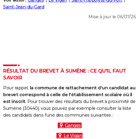
Voir aussi :
Ganges
Le Vigan
Saint-Hippolyte-du-Fort
City break
Voyage de noces
Climat
Destinations
Voyage nature
Forum
+
Saint-Jean-du-Gard
PHOTO
Mise à jour le 06/07/26
GUIDES D'ACHAT
BONS PLANS
CARTE DE VOEUX
Carte Bonne année
Carte Pâques
Carte de Noël
Carte Saint-Valentin
Carte d'anniversaire
DICTIONNAIRE
Biographies
Expressions
Dictionnaire
Citations
Proverbes
RÉSULTAT DU BREVET À SUMÈNE : CE QU'IL FAUT
PROGRAMME TV
SAVOIR
COPAINS D'AVANT
Pour rappel,
la commune de rattachement d'un candidat au
Se connecter
Collèges
Universités
Service militaire
S'inscrire
Lycées
Primaires
Entreprises
Avis de recherche
brevet correspond à celle de l'établissement scolaire où il
AVIS DE DÉCÈS
est inscrit
. Pour trouver des résultats du brevet à proximité de
Sumène (30440), vous pouvez par exemple consulter la liste
FORUM
des candidats dans l'une des communes suivantes :
Lifestyle
Sport
Television
Cinema
Bricolage
Culture
Auto
Voyage
Ganges
Le Vigan