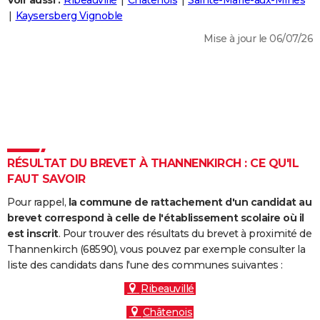
Voir aussi :
Ribeauvillé
Châtenois
Sainte-Marie-aux-Mines
City break
Voyage de noces
Climat
Destinations
Voyage nature
Forum
+
Kaysersberg Vignoble
PHOTO
Mise à jour le 06/07/26
GUIDES D'ACHAT
BONS PLANS
CARTE DE VOEUX
Carte Bonne année
Carte Pâques
Carte de Noël
Carte Saint-Valentin
Carte d'anniversaire
DICTIONNAIRE
Biographies
Expressions
Dictionnaire
Citations
Proverbes
RÉSULTAT DU BREVET À THANNENKIRCH : CE QU'IL
PROGRAMME TV
FAUT SAVOIR
COPAINS D'AVANT
Pour rappel,
la commune de rattachement d'un candidat au
Se connecter
Collèges
Universités
Service militaire
S'inscrire
Lycées
Primaires
Entreprises
Avis de recherche
brevet correspond à celle de l'établissement scolaire où il
AVIS DE DÉCÈS
est inscrit
. Pour trouver des résultats du brevet à proximité de
Thannenkirch (68590), vous pouvez par exemple consulter la
FORUM
liste des candidats dans l'une des communes suivantes :
Lifestyle
Sport
Television
Cinema
Bricolage
Culture
Auto
Voyage
Ribeauvillé
Châtenois