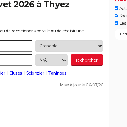
vet 2026 à
Thyez
Actu
Spo
Les 
ou de renseigner une ville ou de choisir une
ier
Cluses
Scionzier
Taninges
Mise à jour le 06/07/26