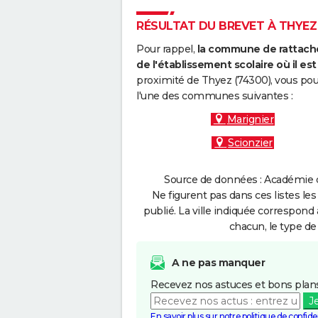
RÉSULTAT DU BREVET À THYEZ 
Pour rappel,
la commune de rattache
de l'établissement scolaire où il est 
proximité de Thyez (74300), vous pou
l'une des communes suivantes :
Marignier
Scionzier
Source de données : Académie d
Ne figurent pas dans ces listes les
publié. La ville indiquée correspond 
chacun, le type de 
A ne pas manquer
Recevez nos astuces et bons plans
J
En savoir plus sur notre politique de confiden