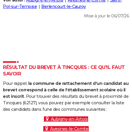
Voir aussi :
Aubigny-en-Artois
Avesnes-le-Comte
Saint-
City break
Voyage de noces
Climat
Destinations
Voyage nature
Forum
+
Pol-sur-Ternoise
Berlencourt-le-Cauroy
PHOTO
Mise à jour le 06/07/26
GUIDES D'ACHAT
BONS PLANS
CARTE DE VOEUX
Carte Bonne année
Carte Pâques
Carte de Noël
Carte Saint-Valentin
Carte d'anniversaire
DICTIONNAIRE
Biographies
Expressions
Dictionnaire
Citations
Proverbes
RÉSULTAT DU BREVET À TINCQUES : CE QU'IL FAUT
PROGRAMME TV
SAVOIR
COPAINS D'AVANT
Pour rappel,
la commune de rattachement d'un candidat au
Se connecter
Collèges
Universités
Service militaire
S'inscrire
Lycées
Primaires
Entreprises
Avis de recherche
brevet correspond à celle de l'établissement scolaire où il
AVIS DE DÉCÈS
est inscrit
. Pour trouver des résultats du brevet à proximité de
Tincques (62127), vous pouvez par exemple consulter la liste
FORUM
des candidats dans l'une des communes suivantes :
Lifestyle
Sport
Television
Cinema
Bricolage
Culture
Auto
Voyage
Aubigny-en-Artois
Avesnes-le-Comte