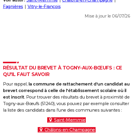
Voir aussi :
Saint-Memmie
Châlons-en-Champagne
City break
Voyage de noces
Climat
Destinations
Voyage nature
Forum
+
Fagnières
Vitry-le-François
PHOTO
Mise à jour le 06/07/26
GUIDES D'ACHAT
BONS PLANS
CARTE DE VOEUX
Carte Bonne année
Carte Pâques
Carte de Noël
Carte Saint-Valentin
Carte d'anniversaire
DICTIONNAIRE
Biographies
Expressions
Dictionnaire
Citations
Proverbes
RÉSULTAT DU BREVET À TOGNY-AUX-BŒUFS : CE
PROGRAMME TV
QU'IL FAUT SAVOIR
COPAINS D'AVANT
Pour rappel,
la commune de rattachement d'un candidat au
Se connecter
Collèges
Universités
Service militaire
S'inscrire
Lycées
Primaires
Entreprises
Avis de recherche
brevet correspond à celle de l'établissement scolaire où il
AVIS DE DÉCÈS
est inscrit
. Pour trouver des résultats du brevet à proximité de
Togny-aux-Bœufs (51240), vous pouvez par exemple consulter
FORUM
la liste des candidats dans l'une des communes suivantes :
Lifestyle
Sport
Television
Cinema
Bricolage
Culture
Auto
Voyage
Saint-Memmie
Châlons-en-Champagne